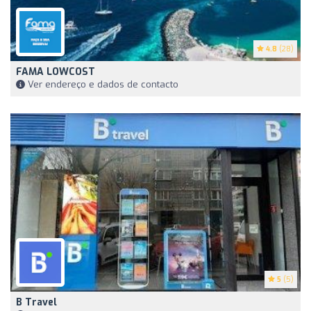
4.8
(28)
FAMA LOWCOST
Ver endereço e dados de contacto
5
(5)
B Travel