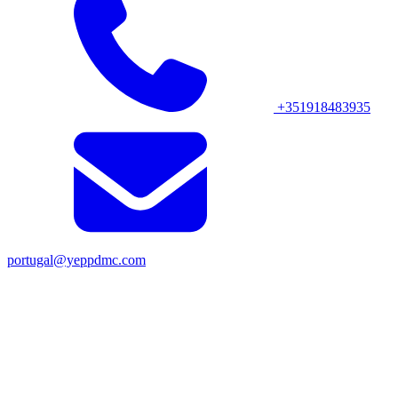
+351918483935
portugal@yeppdmc.com