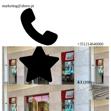
marketing@abreu.pt
+351214646060
4.1
(108)