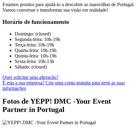
Estamos prontos para ajudá-lo a descobrir as maravilhas de Portugal.
Vamos conversar e transformar sua visão em realidade!
Horário de funcionamento
Domingo: (closed)
Segunda-feira: 10h-19h
Terça-feira: 10h-19h
Quarta-feira: 10h-19h
Quinta-feira: 10h-19h
Sexta-feira: 10h-13h
Sábado: (closed)
Quer solicitar uma alteração?
É esta a sua empresa? Crie uma conta gratuita para gerir as suas
informações
Fotos de YEPP! DMC -Your Event
Partner in Portugal