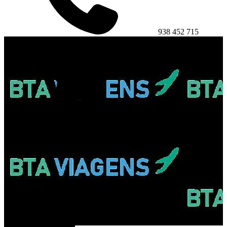
938 452 715
5
(10)