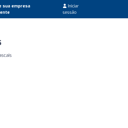
e sua empresa
Iniciar
mente
sessão
s
ascais