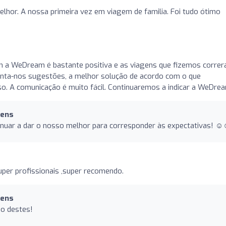
elhor. A nossa primeira vez em viagem de familia. Foi tudo ótimo
m a WeDream é bastante positiva e as viagens que fizemos corre
senta-nos sugestões, a melhor solução de acordo com o que
. A comunicação é muito fácil. Continuaremos a indicar a WeDre
gens
nuar a dar o nosso melhor para corresponder às expectativas! ☺️
uper profissionais ,super recomendo.
gens
go destes!