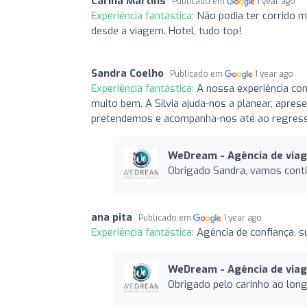
Carina Martins
Publicado em
1 year ago
Experiência fantástica:
Não podia ter corrido m
desde a viagem. Hotel, tudo top!
Sandra Coelho
Publicado em
1 year ago
Experiência fantástica:
A nossa experiência co
muito bem. A Silvia ajuda-nos a planear, apre
pretendemos e acompanha-nos até ao regresso
WeDream - Agência de via
Obrigado Sandra, vamos conti
ana pita
Publicado em
1 year ago
Experiência fantástica:
Agência de confiança, s
WeDream - Agência de via
Obrigado pelo carinho ao lon