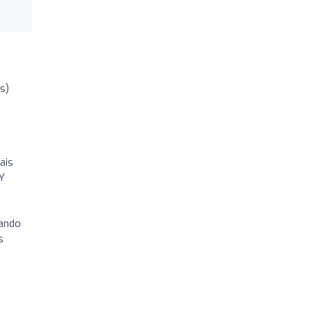
s)
ais
Y
tando
s