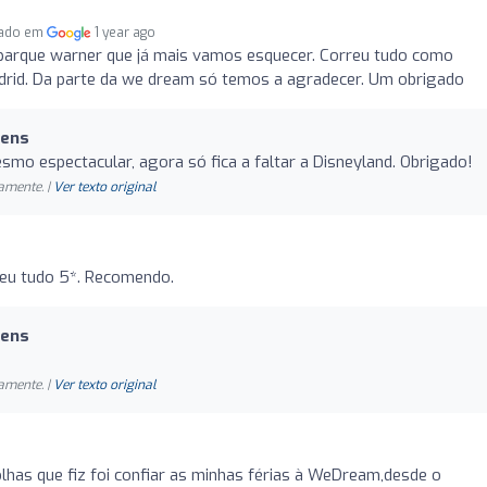
cado em
1 year ago
parque warner que já mais vamos esquecer. Correu tudo como
drid. Da parte da we dream só temos a agradecer. Um obrigado
gens
mo espectacular, agora só fica a faltar a Disneyland. Obrigado!
amente. |
Ver texto original
rreu tudo 5*. Recomendo.
gens
amente. |
Ver texto original
has que fiz foi confiar as minhas férias à WeDream,desde o