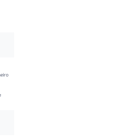
eiro
e