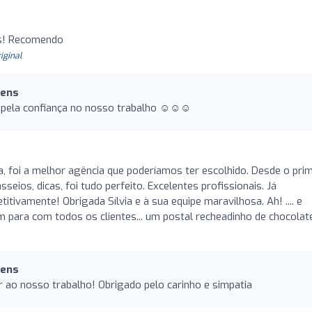
is! Recomendo
riginal
gens
 pela confiança no nosso trabalho ☺️☺️☺️
 foi a melhor agência que poderíamos ter escolhido. Desde o prim
sseios, dicas, foi tudo perfeito. Excelentes profissionais. Já
ivamente! Obrigada Sílvia e à sua equipe maravilhosa. Ah! .... e
m para com todos os clientes... um postal recheadinho de chocolat
gens
 ao nosso trabalho! Obrigado pelo carinho e simpatia