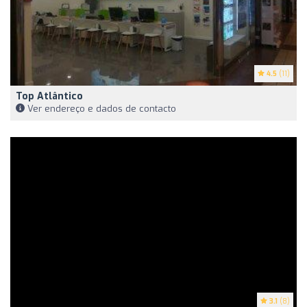
4.5
(11)
Top Atlântico
Ver endereço e dados de contacto
3.1
(8)