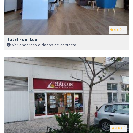
4.6
(42)
Total Fun, Lda
Ver endereço e dados de contacto
4.6
(5)