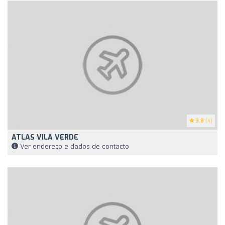
3.8
(4)
ATLAS VILA VERDE
Ver endereço e dados de contacto