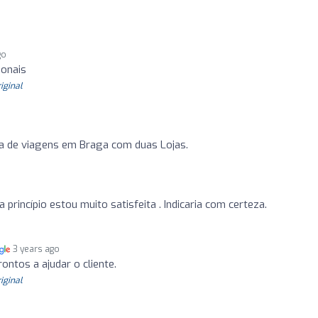
go
ionais
riginal
o
a de viagens em Braga com duas Lojas.
 princípio estou muito satisfeita . Indicaria com certeza.
3 years ago
ontos a ajudar o cliente.
riginal