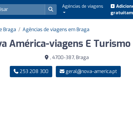
Agências de viagens
Adicion
gratuita
e Braga
Agências de viagens em Braga
a América-viagens E Turismo
, 4700-387, Braga
253 208 300
geral@nova-america.pt