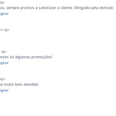
 ago
s, sempre prontos a satisfazer o cliente. Obrigado pela atenção
riginal
ars ago
s ago
 vezes há algumas promoções!
riginal
 ago
fui muito bem atendido
riginal