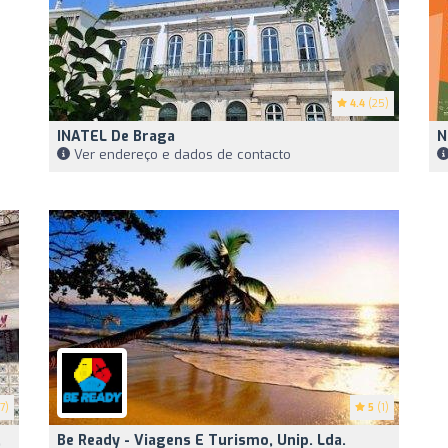
4.4
(25)
INATEL De Braga
N
Ver endereço e dados de contacto
7)
5
(1)
,
Be Ready - Viagens E Turismo, Unip. Lda.