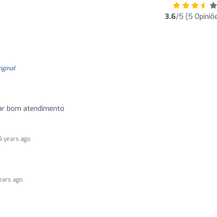
3.6
/5 (5 Opiniõ
riginal
jar bom atendimento
4 years ago
ears ago