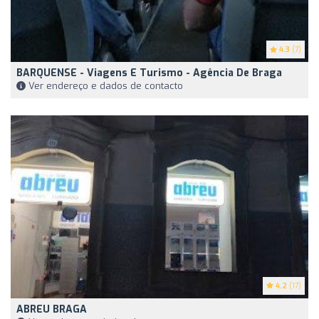
4.3
(7)
BARQUENSE - Viagens E Turismo - Agência De Braga
Ver endereço e dados de contacto
4.2
(17)
ABREU BRAGA