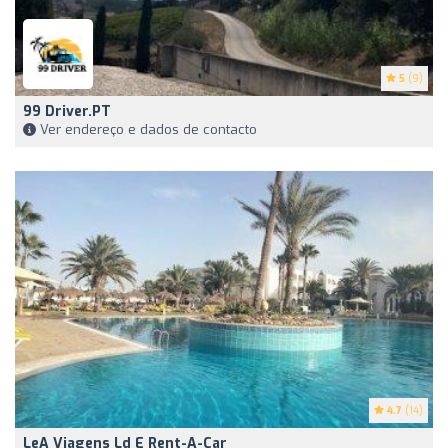
5
(9)
99 Driver.PT
Ver endereço e dados de contacto
4.7
(14)
LeA Viagens Ld E Rent-A-Car