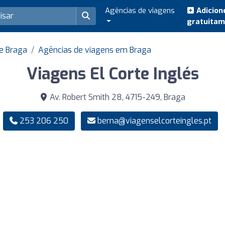
Agências de viagens
Adicion
gratuita
e Braga
Agências de viagens em Braga
Viagens El Corte Inglés
Av. Robert Smith 28, 4715-249, Braga
253 206 250
berna@viagenselcorteingles.pt