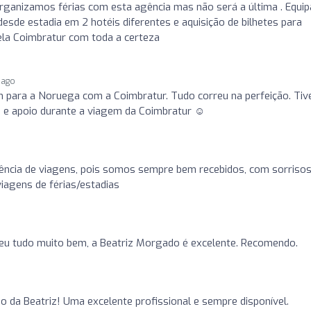
organizamos férias com esta agência mas não será a última . Equip
esde estadia em 2 hotéis diferentes e aquisição de bilhetes para
ela Coimbratur com toda a certeza
 ago
 para a Noruega com a Coimbratur. Tudo correu na perfeição. Tiv
s e apoio durante a viagem da Coimbratur ☺️
ncia de viagens, pois somos sempre bem recebidos, com sorriso
agens de férias/estadias
eu tudo muito bem, a Beatriz Morgado é excelente. Recomendo.
io da Beatriz! Uma excelente profissional e sempre disponível.