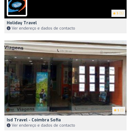
5
(5)
Holiday Travel
Ver endereço e dados de contacto
5
(1)
Isd Travel - Coimbra Sofia
Ver endereço e dados de contacto