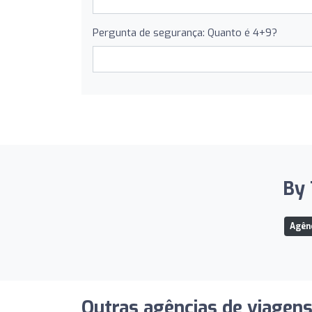
Pergunta de segurança: Quanto é 4+9?
By 
Agên
Outras agências de viagen