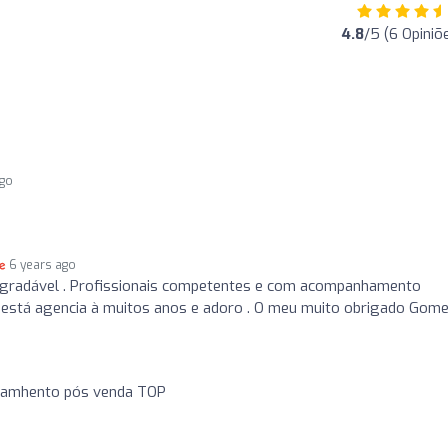
4.8
/5 (6 Opiniõ
ago
6 years ago
agradável . Profissionais competentes e com acompanhamento
m está agencia à muitos anos e adoro . O meu muito obrigado Gome
pamhento pós venda TOP