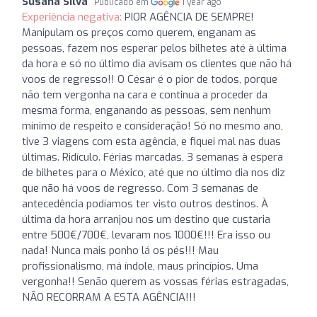
Susana Silva
Publicado em
1 year ago
Experiência negativa:
PIOR AGÊNCIA DE SEMPRE!
Manipulam os preços como querem, enganam as
pessoas, fazem nos esperar pelos bilhetes até à última
da hora e só no último dia avisam os clientes que não há
voos de regresso!! O César é o pior de todos, porque
não tem vergonha na cara e continua a proceder da
mesma forma, enganando as pessoas, sem nenhum
mínimo de respeito e consideração! Só no mesmo ano,
tive 3 viagens com esta agência, e fiquei mal nas duas
últimas. Ridículo. Férias marcadas, 3 semanas à espera
de bilhetes para o México, até que no último dia nos diz
que não há voos de regresso. Com 3 semanas de
antecedência podíamos ter visto outros destinos. À
última da hora arranjou nos um destino que custaria
entre 500€/700€, levaram nos 1000€!!! Era isso ou
nada! Nunca mais ponho lá os pés!!! Mau
profissionalismo, má índole, maus princípios. Uma
vergonha!! Senão querem as vossas férias estragadas,
NÃO RECORRAM A ESTA AGÊNCIA!!!