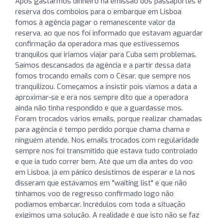
Após gastarmos dinheiro na emissão dos passaportes e
reserva dos comboios para o embarque em Lisboa
fomos à agência pagar o remanescente valor da
reserva, ao que nos foi informado que estavam aguardar
confirmação da operadora mas que estivessemos
tranquilos que iriamos viajar para Cuba sem problemas.
Saímos descansados da agência e a partir dessa data
fomos trocando emails com o César, que sempre nos
tranquilizou. Começamos a insistir pois víamos a data a
aproximar-se e era nos sempre dito que a operadora
ainda não tinha respondido e que a guardasse mos.
Foram trocados vários emails, porque realizar chamadas
para agência é tempo perdido porque chama chama e
ninguém atende. Nos emails trocados com regularidade
sempre nos foi transmitido que estava tudo controlado
e que ia tudo correr bem. Até que um dia antes do voo
em Lisboa, já em pânico desistimos de esperar e lá nos
disseram que estávamos em "waiting list" e que não
tínhamos voo de regresso confirmado logo não
podíamos embarcar. Incrédulos com toda a situação
exigimos uma solução. A realidade é que isto não se faz