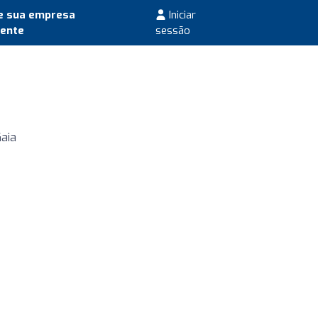
e sua empresa
Iniciar
mente
sessão
aia