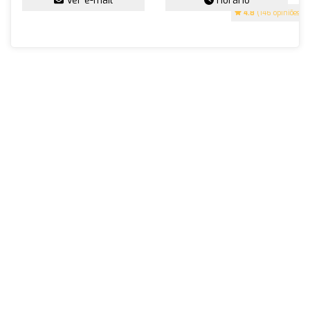
Ver e-mail
Horário
4.8
(146 opiniões)