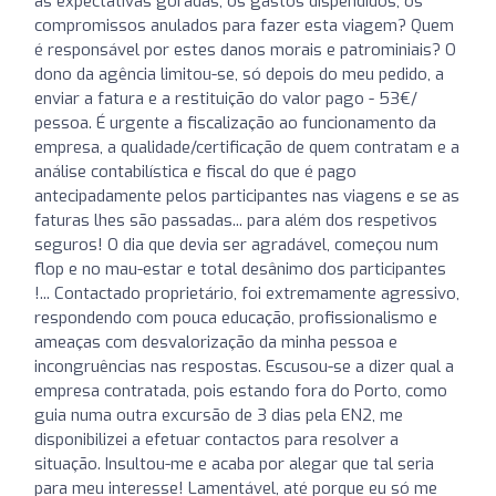
as expectativas goradas, os gastos dispendidos, os
compromissos anulados para fazer esta viagem? Quem
é responsável por estes danos morais e patrominiais? O
dono da agência limitou-se, só depois do meu pedido, a
enviar a fatura e a restituição do valor pago - 53€/
pessoa. É urgente a fiscalização ao funcionamento da
empresa, a qualidade/certificação de quem contratam e a
análise contabilística e fiscal do que é pago
antecipadamente pelos participantes nas viagens e se as
faturas lhes são passadas... para além dos respetivos
seguros! O dia que devia ser agradável, começou num
flop e no mau-estar e total desânimo dos participantes
!... Contactado proprietário, foi extremamente agressivo,
respondendo com pouca educação, profissionalismo e
ameaças com desvalorização da minha pessoa e
incongruências nas respostas. Escusou-se a dizer qual a
empresa contratada, pois estando fora do Porto, como
guia numa outra excursão de 3 dias pela EN2, me
disponibilizei a efetuar contactos para resolver a
situação. Insultou-me e acaba por alegar que tal seria
para meu interesse! Lamentável, até porque eu só me