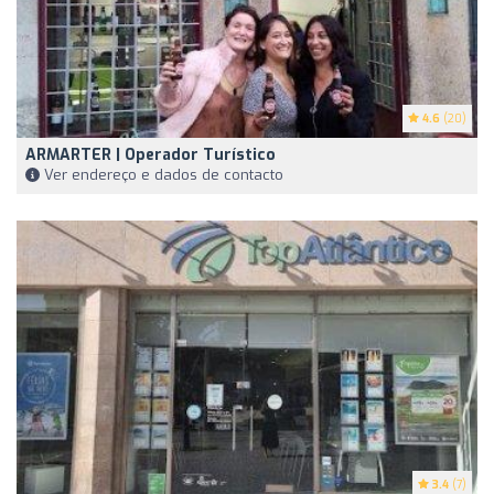
4.6
(20)
ARMARTER | Operador Turístico
Ver endereço e dados de contacto
3.4
(7)