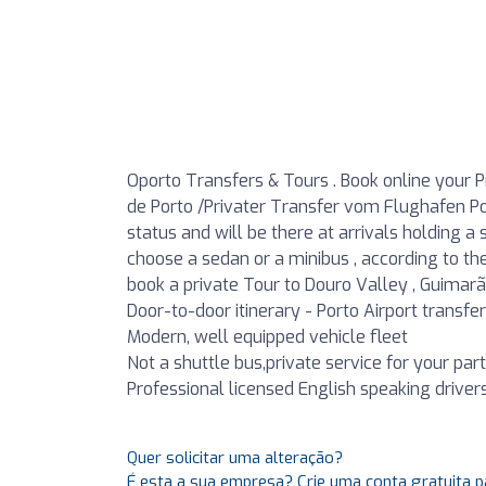
Oporto Transfers & Tours . Book online your Pr
de Porto /Privater Transfer vom Flughafen Port
status and will be there at arrivals holding 
choose a sedan or a minibus , according to t
book a private Tour to Douro Valley , Guimar
Door-to-door itinerary - Porto Airport transfe
Modern, well equipped vehicle fleet
Not a shuttle bus,private service for your par
Professional licensed English speaking driver
Quer solicitar uma alteração?
É esta a sua empresa? Crie uma conta gratuita p