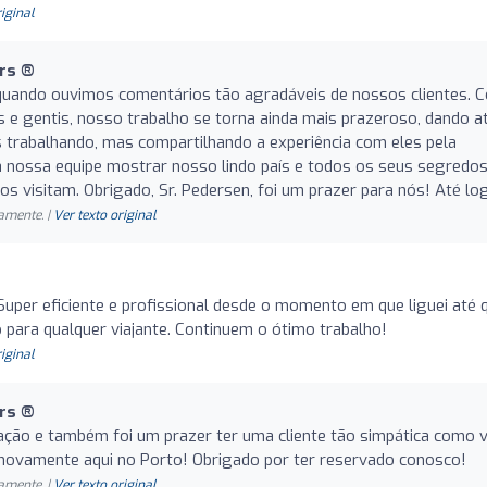
riginal
rs ®️
uando ouvimos comentários tão agradáveis de nossos clientes. 
 e gentis, nosso trabalho se torna ainda mais prazeroso, dando a
trabalhando, mas compartilhando a experiência com eles pela
ra nossa equipe mostrar nosso lindo país e todos os seus segredo
os visitam. Obrigado, Sr. Pedersen, foi um prazer para nós! Até lo
amente. |
Ver texto original
Super eficiente e profissional desde o momento em que liguei até 
 para qualquer viajante. Continuem o ótimo trabalho!
riginal
rs ®️
iação e também foi um prazer ter uma cliente tão simpática como 
novamente aqui no Porto! Obrigado por ter reservado conosco!
amente. |
Ver texto original