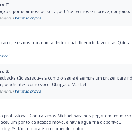
rs ®️
iação e por usar nossos serviços! Nos vemos em breve, obrigado.
amente. |
Ver texto original
arro, eles nos ajudaram a decidir qual itinerário fazer e as Quinta
riginal
rs ®️
feedbacks tão agradáveis como o seu e é sempre um prazer para n
migos/clientes como você! Obrigado Maribel!
amente. |
Ver texto original
to profissional. Contratamos Michael para nos pegar em um micro
neceu um ponto de acesso móvel e havia água fria disponível.
 inglês fácil e clara. Eu recomendo muito!