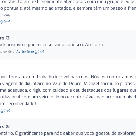
 motoristas foram extremamente atenciosos com meu grupo e eu os
to pontuais, até mesmo adiantados, e sempre têm um passo à fren
breve.
riginal
rs ®️
ck positivo e por ter reservado conosco. Até logo
amente. |
Ver texto original
and Tours fez um trabalho incrível para nós. Nós os contratamos 
viagem de dia inteiro ao Vale do Douro. Michael foi muito profiss
rma adequada, dirigiu com cuidado e deu destaques dos lugares qu
rofissional com um veículo limpo e confortável, não procure mais 
ente recomendado!
riginal
rs ®️
tário. É gratificante para nós saber que você gostou de explorar