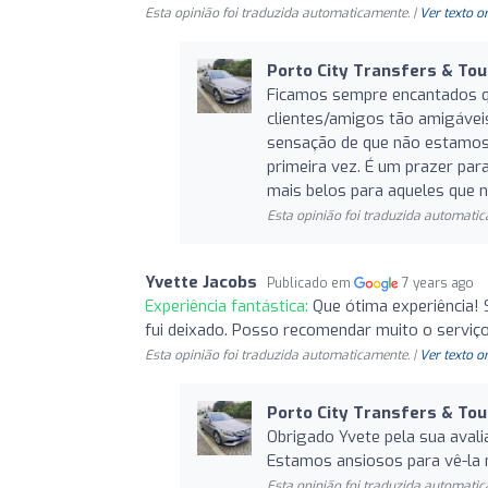
Esta opinião foi traduzida automaticamente. |
Ver texto o
Porto City Transfers & Tou
Ficamos sempre encantados q
clientes/amigos tão amigáveis
sensação de que não estamos 
primeira vez. É um prazer pa
mais belos para aqueles que n
Esta opinião foi traduzida automatic
Yvette Jacobs
Publicado em
7 years ago
Experiência fantástica:
Que ótima experiência! 
fui deixado. Posso recomendar muito o serviço
Esta opinião foi traduzida automaticamente. |
Ver texto o
Porto City Transfers & Tou
Obrigado Yvete pela sua aval
Estamos ansiosos para vê-la 
Esta opinião foi traduzida automatic