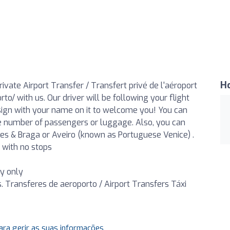
H
ivate Airport Transfer / Transfert privé de l'aéroport
o/ with us. Our driver will be following your flight
a sign with your name on it to welcome you! You can
he number of passengers or luggage. Also, you can
ães & Braga or Aveiro (known as Portuguese Venice) .
r with no stops
ty only
s. Transferes de aeroporto / Airport Transfers Táxi
ara gerir as suas informações