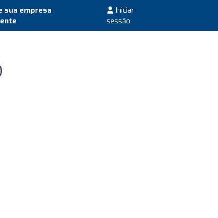
e sua empresa
Iniciar
mente
sessão
️