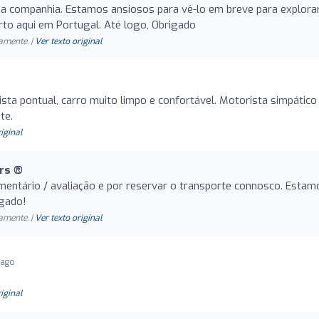
a companhia. Estamos ansiosos para vê-lo em breve para explora
rto aqui em Portugal. Até logo, Obrigado
amente. |
Ver texto original
ista pontual, carro muito limpo e confortável. Motorista simpático
te.
riginal
rs ®️
ntário / avaliação e por reservar o transporte connosco. Estam
igado!
amente. |
Ver texto original
 ago
riginal