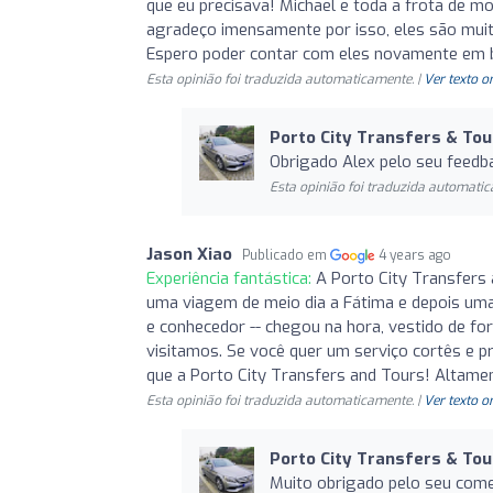
que eu precisava! Michael e toda a frota de
agradeço imensamente por isso, eles são mui
Espero poder contar com eles novamente em 
Esta opinião foi traduzida automaticamente. |
Ver texto o
Porto City Transfers & Tou
Obrigado Alex pelo seu feedba
Esta opinião foi traduzida automatic
Jason Xiao
Publicado em
4 years ago
Experiência fantástica:
A Porto City Transfers 
uma viagem de meio dia a Fátima e depois uma 
e conhecedor -- chegou na hora, vestido de fo
visitamos. Se você quer um serviço cortês e p
que a Porto City Transfers and Tours! Altam
Esta opinião foi traduzida automaticamente. |
Ver texto o
Porto City Transfers & Tou
Muito obrigado pelo seu comen