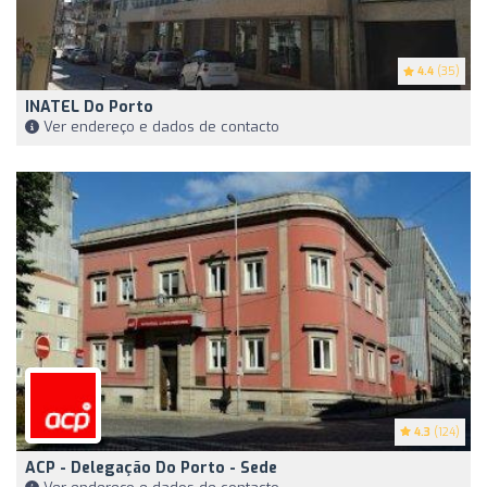
4.4
(35)
INATEL Do Porto
Ver endereço e dados de contacto
4.3
(124)
ACP - Delegação Do Porto - Sede