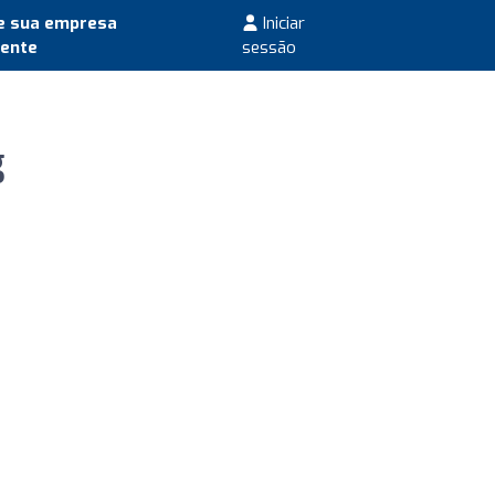
e sua empresa
Iniciar
mente
sessão
g