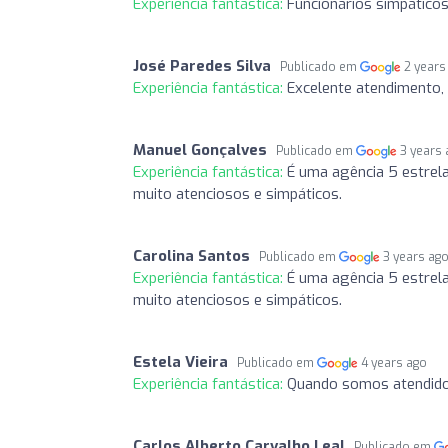
Experiência fantástica:
Funcionários simpáticos
José Paredes Silva
Publicado em
2 years
Experiência fantástica:
Excelente atendimento, 
Manuel Gonçalves
Publicado em
3 years
Experiência fantástica:
É uma agência 5 estrel
muito atenciosos e simpáticos.
Carolina Santos
Publicado em
3 years ag
Experiência fantástica:
É uma agência 5 estrel
muito atenciosos e simpáticos.
Estela Vieira
Publicado em
4 years ago
Experiência fantástica:
Quando somos atendido
Carlos Alberto Carvalho Leal
Publicado em