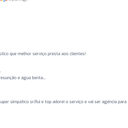
stico que melhor serviço presta aos clientes!
o
resunção e água benta...
uper simpático sr.Rui e top adorei o serviço e vai ser agência para