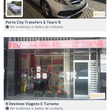
5
(11)
Porto City Transfers & Tours ®️
Ver endereço e dados de contacto
4.6
(16)
N Destinos Viagens E Turismo
Ver endereço e dados de contacto