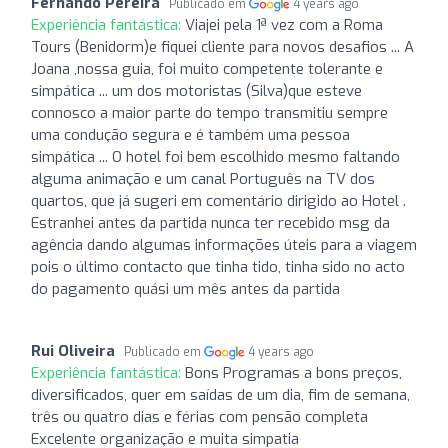
Fernando Pereira
Publicado em
4 years ago
Experiência fantástica:
Viajei pela 1ª vez com a Roma
Tours (Benidorm)e fiquei cliente para novos desafios ... A
Joana ,nossa guia, foi muito competente tolerante e
simpática ... um dos motoristas (Silva)que esteve
connosco a maior parte do tempo transmitiu sempre
uma condução segura e é também uma pessoa
simpática ... O hotel foi bem escolhido mesmo faltando
alguma animação e um canal Português na TV dos
quartos, que já sugeri em comentário dirigido ao Hotel .
Estranhei antes da partida nunca ter recebido msg da
agência dando algumas informações úteis para a viagem
pois o último contacto que tinha tido, tinha sido no acto
do pagamento quási um mês antes da partida
Rui Oliveira
Publicado em
4 years ago
Experiência fantástica:
Bons Programas a bons preços,
diversificados, quer em saídas de um dia, fim de semana,
três ou quatro dias e férias com pensão completa
Excelente organização e muita simpatia