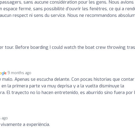
passagers, sans aucune considération pour les gens. Nous avions
 espace fermé, sans possibilité d’ouvrir les fenêtres, ce qui a rend
, aucun respect ni sens du service. Nous ne recommandons absolu
iver tour. Before boarding I could watch the boat crew throwing tra
9 months ago
y malo. Apenas se escucha delante. Con pocas historias que contar
o, en la primera parte va muy deprisa y a la vuelta disminuye la
a. El trayecto no lo hacen entretenido, es aburrido sino fuera por 
s ago
ivamente a experiência.