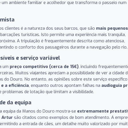
 um ambiente familiar e acolhedor que transforma o passeio num 
imista
 clientes é a natureza dos seus barcos, que são
mais pequenos
rcações turísticas. Isto permite uma experiência mais tranquila,
róxima. A tripulação é frequentemente descrita como atenciosa,
rantindo o conforto dos passageiros durante a navegação pelo rio.
íveis e serviço variável
 a um
preço competitivo (cerca de 15€)
, incluindo frequentement
eiras. Muitos viajantes apreciam a possibilidade de ver a cidade 
s do Douro. No entanto, as opiniões sobre este serviço específico
 e a eficiência
, enquanto outros apontam falhas na
audioguia pr
 problemas de lotação que limitam a visibilidade.
ade da equipa
, a equipa da Manos do Douro mostra-se
extremamente prestati
o
Artur
são citados como exemplos de bom atendimento. A empre
permitindo a entrada de cães, um detalhe muito valorizado por mui