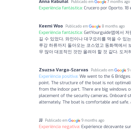
Anna Rabuñal
Publicado em
7 months ago
Experiência fantástica:
Crucero por Oporto. 18
Keemi Woo
Publicado em
8 months ago
Experiência fantástica:
GetYourguide앱에
길 수 있었다. 와인이나 대구요리를 먹을 수 
루강 하류까지 돌아오는 코스였고 동화책에서 보던
무 많아 대표적인 것만 올려야 할 것 같다. 도저
Zsuzsa Varga-Szarvas
Publicado em
9
Experiência positiva:
We went to the 6 Bridges 
point. The structure of the boat is not optimal
from the indoor part. There are big windows o
placement of the security cameras. Onboard sta
alternately. The boat is comfortable and safe, 
JJ
Publicado em
9 months ago
Experiência negativa:
Expérience décevante sur