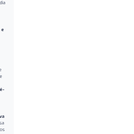
dia
 e
e
de
é-
va
sa
tos