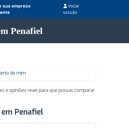
e sua empresa
Iniciar
mente
sessão
em Penafiel
perto de mim
es e opiniões reais para que possas comparar
 em Penafiel