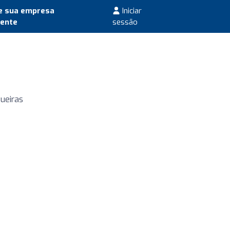
e sua empresa
Iniciar
mente
sessão
gueiras