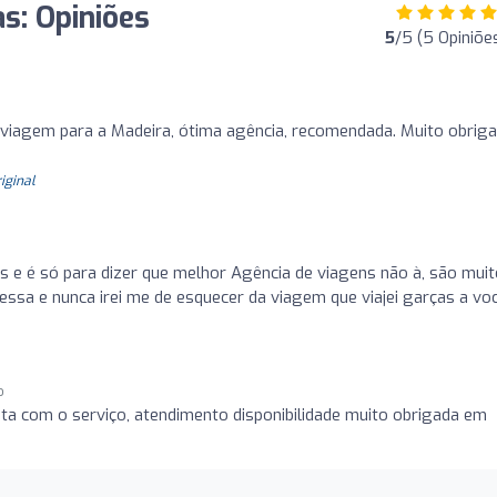
s: Opiniões
5
/5 (5 Opiniõe
iagem para a Madeira, ótima agência, recomendada. Muito obrig
riginal
is e é só para dizer que melhor Agência de viagens não à, são mui
nessa e nunca irei me de esquecer da viagem que viajei garças a vo
o
ta com o serviço, atendimento disponibilidade muito obrigada em