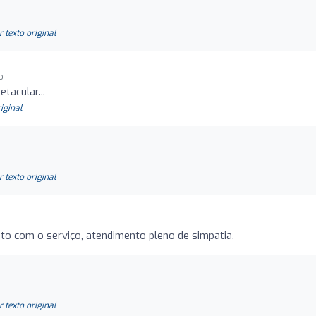
r texto original
o
tacular...
riginal
r texto original
to com o serviço, atendimento pleno de simpatia.
r texto original