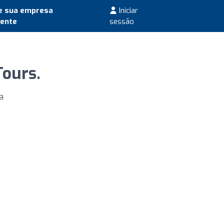
e sua empresa
Iniciar
mente
sessão
Tours.
a