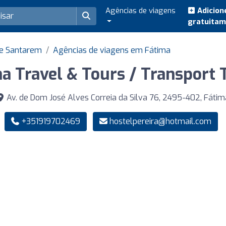
Agências de viagens
Adicion
gratuita
de Santarem
Agências de viagens em Fátima
a Travel & Tours / Transport 
Av. de Dom José Alves Correia da Silva 76, 2495-402, Fátim
+351919702469
hostelpereira@hotmail.com