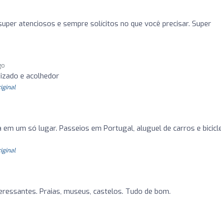
o
uper atenciosos e sempre solícitos no que você precisar. Super
go
nizado e acolhedor
riginal
 em um só lugar. Passeios em Portugal, aluguel de carros e bicicl
riginal
eressantes. Praias, museus, castelos. Tudo de bom.