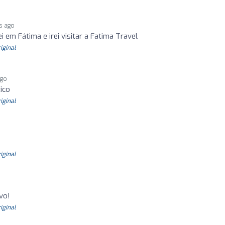
s ago
 em Fátima e irei visitar a Fatima Travel
riginal
ago
ico
riginal
riginal
vo!
riginal