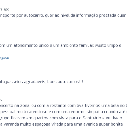
rs ago
ansporte por autocarro, quer ao nível da informação prestada quer
com um atendimento único e um ambiente familiar. Muito limpo e
riginal
to,passeios agradaveis, bons autocarros!!!
go
ncerto na zona, eu com a restante comitiva tivemos uma bela noi
pessoal muito atencioso e com uma enorme simpatia criando até
rupo ficaram em quartos com vista para o Santuário e eu tive o
ma varanda muito espaçosa virada para uma avenida super bonita,