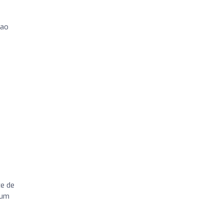
 ao
te de
 um