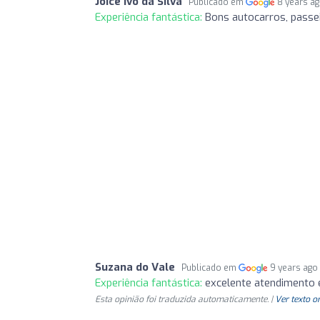
Joice Ivo da Silva
Publicado em
8 years a
Experiência fantástica:
Bons autocarros, passei
Suzana do Vale
Publicado em
9 years ago
Experiência fantástica:
excelente atendimento 
Esta opinião foi traduzida automaticamente. |
Ver texto o