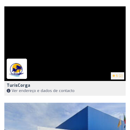
5
(2)
TurisCorga
Ver endereço e dados de contacto