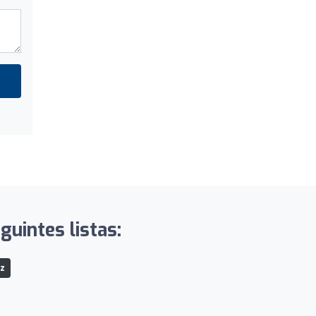
uintes listas:
z