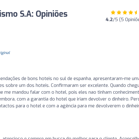
ismo S.A: Opiniões
4.2
/5 (5 Opiniõ
riginal
omendações de bons hoteis no sul de espanha, apresentaram-me um
ações sobre um dos hoteis. Confirmaram ser excelente. Quando cheg
que me mandou falar com o hotel, pois eles nao tinham conhecimen
mbora, com a garantia do hotel que iriam devolver o dinheiro. Perd
ontactos para o hotel e com a agência para me devolverem o dinhei
l, atencioso e sempre em busca do melhor para o cliente. Aconsel