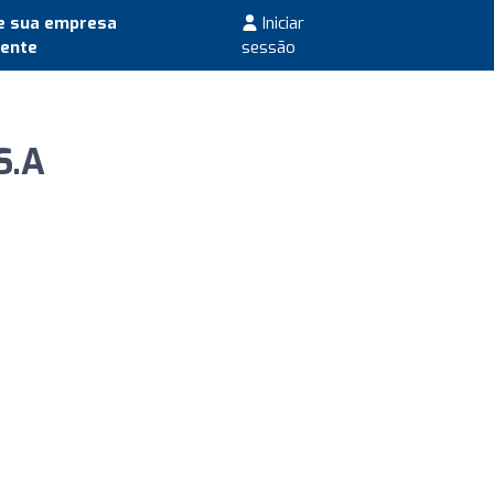
e sua empresa
Iniciar
mente
sessão
S.A