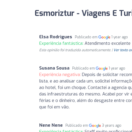
Esmoriztur - Viagens E Tur
Elsa Rodrigues
Publicado em
1 year ago
Experiência fantástica:
Atendimento excelente
Esta opinião foi traduzida automaticamente. |
Ver texto o
Susana Sousa
Publicado em
1 year ago
Experiência negativa:
Depois de solicitar rec
lista, e ao analisar cada um, solicitei inform
ao hotel, foi um choque. Contactei a agencia 
das infraestruturas do mesmo. Acabei por vir e
férias e o dinheiro, além do desgaste entre c
que foi em vão.
Nene Nene
Publicado em
3 years ago
Experiência fantástica:
Staff muito profissiona