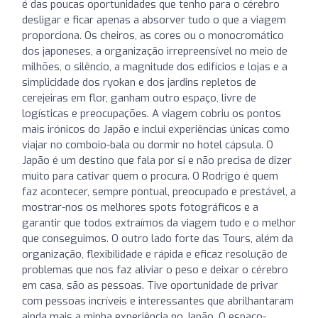
é das poucas oportunidades que tenho para o cérebro
desligar e ficar apenas a absorver tudo o que a viagem
proporciona. Os cheiros, as cores ou o monocromático
dos japoneses, a organização irrepreensível no meio de
milhões, o silêncio, a magnitude dos edifícios e lojas e a
simplicidade dos ryokan e dos jardins repletos de
cerejeiras em flor, ganham outro espaço, livre de
logísticas e preocupações. A viagem cobriu os pontos
mais irónicos do Japão e inclui experiências únicas como
viajar no comboio-bala ou dormir no hotel cápsula. O
Japão é um destino que fala por si e não precisa de dizer
muito para cativar quem o procura. O Rodrigo é quem
faz acontecer, sempre pontual, preocupado e prestável, a
mostrar-nos os melhores spots fotográficos e a
garantir que todos extraímos da viagem tudo e o melhor
que conseguimos. O outro lado forte das Tours, além da
organização, flexibilidade e rápida e eficaz resolução de
problemas que nos faz aliviar o peso e deixar o cérebro
em casa, são as pessoas. Tive oportunidade de privar
com pessoas incríveis e interessantes que abrilhantaram
ainda mais a minha experiência no Japão. O espaço-