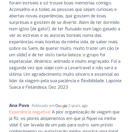
foram incríveis e só trouxe boas memórias comigo.
Aconselho-a a todas as pessoas que sejam curiosas e
abertas novas experiências, que gostem de boas
surpresas e gostem de se divertir. Além de ter dormido
num igloo (de gelo!), de ter flutuado num lago gelado a
ver as estrelas e as auroras boreais numa das
experiências mais bonitas da minha vida, de saber mais
sobre os Sami, de querer muito, muito trazer um cão (e
um slide) e de ter visto tanta beleza, o grupo foi
espetacular, dinâmico, animado e muito engraçado. Foi a
segunda vez que viajei com a Levartravel e não será a
última. Um agradecimento muito sincero e essencial ao
líder da viagem pela sua paciência e flexibilidade. Lapónia
Sueca e Finlandesa, Dez 2023
Ana Povo
Publicado em
2 years ago
Experiência negativa:
A pior organização de viagem que
já fiz, os piores alojamentos em que já fiquei na minha
vida! E ser levada de um país para outro, sem prévio
conhecimento ou autorização minha, mostra uma total