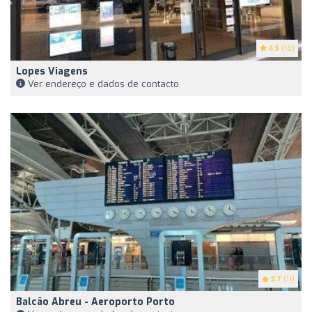
4.5
(16)
Lopes Viagens
Ver endereço e dados de contacto
3.7
(11)
Balcão Abreu - Aeroporto Porto