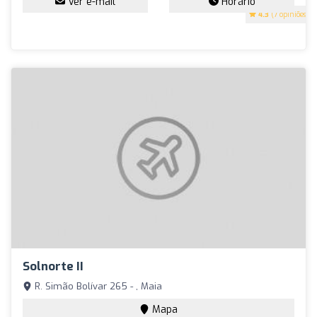
Ver e-mail
Horário
4.3
(7 opiniões)
Solnorte II
R. Simão Bolívar 265 - , Maia
Mapa