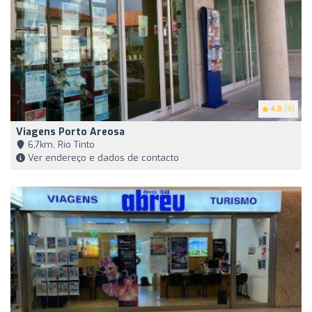
4.8
(9)
Viagens Porto Areosa
6,7km, Rio Tinto
Ver endereço e dados de contacto