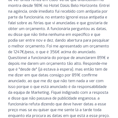
montra desde 981€ no Hotel Oásis Belo Horizonte. Entrei
na agência, onde imediato fui recebido com antipatia por
parte da funcionária, no entanto ignorei essa antipatia e
falei sobre as férias que vi anunciadas e que gostaria de
obter um orçamento. A funcionária perguntou as datas,
eu disse que não tinha nenhuma em especifico e que
podia ser entre nov e dez, dando abertura para pesquisar
o melhor orçamento. Foi me apresentado um orçamento
de 1247€/pess, o que é 356€ acima do anunciado.
Questionei a funcionária do porque de anunciarem 891€ e
depois me darem um orçamento tão alto. Responde-me
que é "desde de" (já estava à espera), mas então tem de
me dizer em que datas consigo por 891€ confirme
anunciado, ao que me diz que não tem nada a ver com
isso porque o que está anunciado é da responsabilidade
da equipa de Marketing. Fiquei indignado com a resposta
e disse que não passava de publicidade enganosa, a
funcionária refuta dizendo que deve haver datas a esse
preço mas se eu quiser que me sente lá a tarde toda
enquanto ela procura as datas em que está a esse preço.