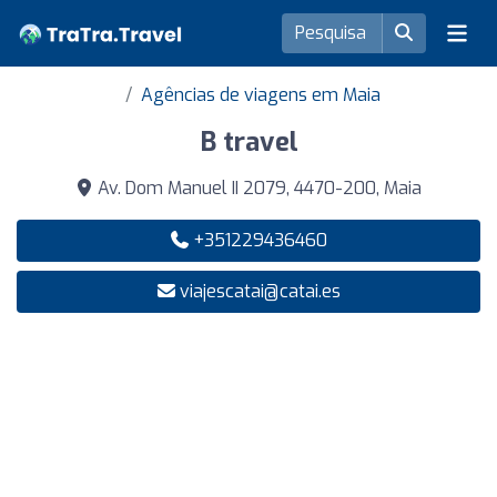
Agências de viagens em Maia
B travel
Av. Dom Manuel II 2079, 4470-200, Maia
+351229436460
viajescatai@catai.es