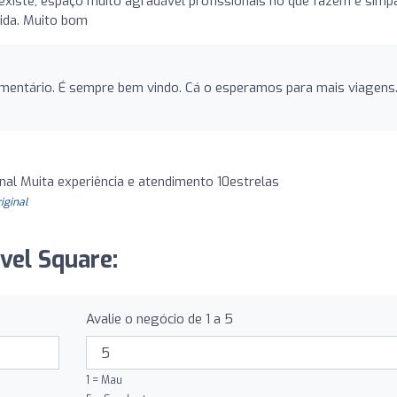
xiste, espaço muito agradável profissionais no que fazem e simpa
ida. Muito bom
mentário. É sempre bem vindo. Cá o esperamos para mais viagens
nal Muita experiência e atendimento 10estrelas
riginal
vel Square:
Avalie o negócio de 1 a 5
1 = Mau