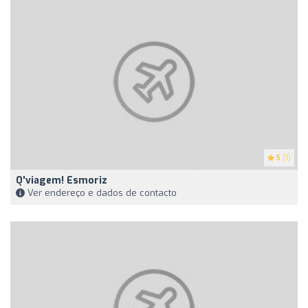
5
(1)
Q'viagem! Esmoriz
Ver endereço e dados de contacto