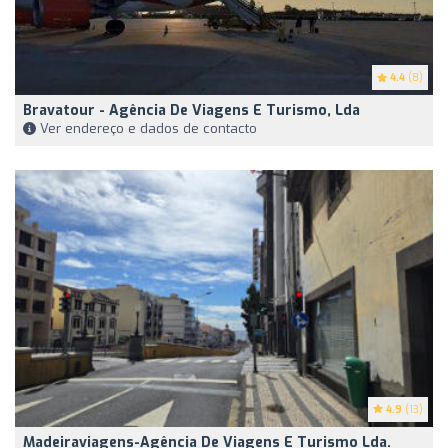
4.4
(8)
Bravatour - Agência De Viagens E Turismo, Lda
Ver endereço e dados de contacto
4.9
(13)
Madeiraviagens-Agência De Viagens E Turismo Lda.