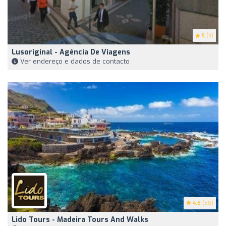
5
(4)
Lusoriginal - Agência De Viagens
Ver endereço e dados de contacto
4.6
(55)
Lido Tours - Madeira Tours And Walks