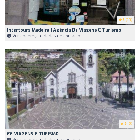
5
(20)
Intertours Madeira | Agência De Viagens E Turismo
Ver endereço e dados de contacto
5
(5)
FF VIAGENS E TURISMO
Ver endereço e dados de contacto