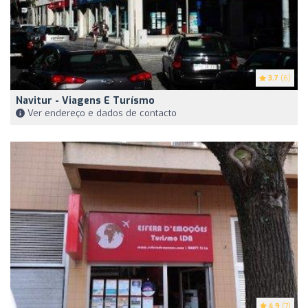
3.7
(6)
Navitur - Viagens E Turísmo
Ver endereço e dados de contacto
4.9
(7)