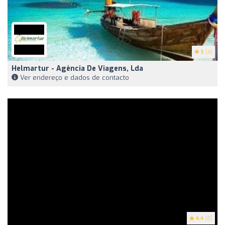
5
(4)
Helmartur - Agência De Viagens, Lda
Ver endereço e dados de contacto
4.4
(8)