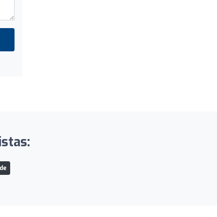
stas:
de