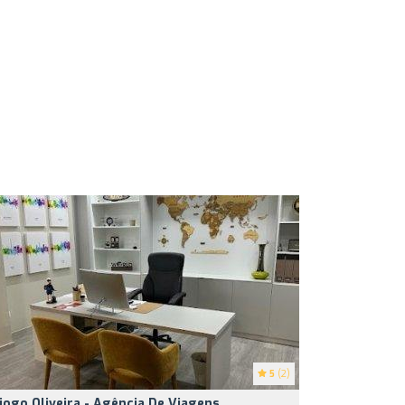
5
(2)
iogo Oliveira - Agência De Viagens