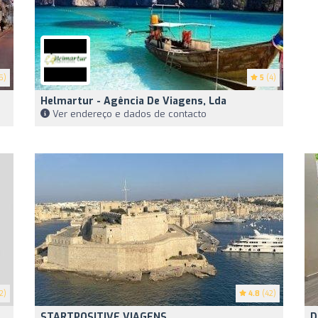
5)
5
(4)
Helmartur - Agência De Viagens, Lda
Ver endereço e dados de contacto
2)
4.8
(42)
STARTPOSITIVE VIAGENS
D