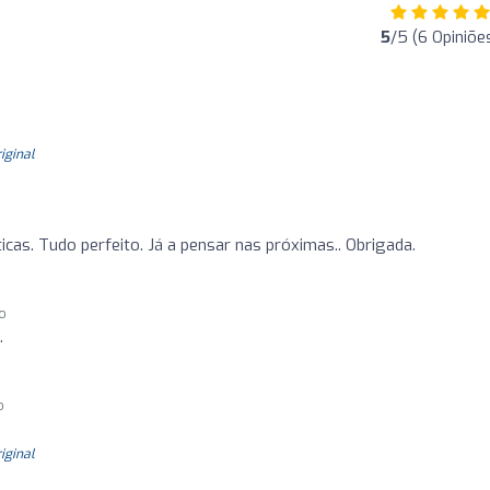
5
/5 (6 Opiniõe
e
riginal
icas. Tudo perfeito. Já a pensar nas próximas.. Obrigada.
go
.
o
riginal