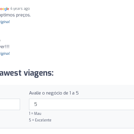
4 years ago
óptimos preços.
riginal
o
er!!!
riginal
lawest viagens:
Avalie o negócio de 1 a 5
1 = Mau
5 = Excelente