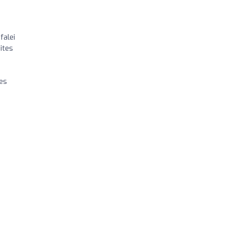
falei
ites
es
o