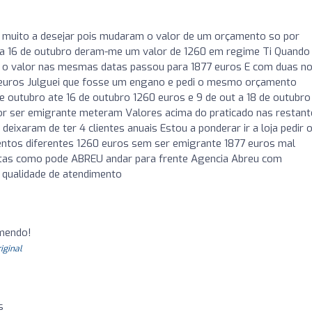
a muito a desejar pois mudaram o valor de um orçamento so por
a 16 de outubro deram-me um valor de 1260 em regime Ti Quando 
s o valor nas mesmas datas passou para 1877 euros E com duas no
3 euros Julguei que fosse um engano e pedi o mesmo orçamento
 outubro ate 16 de outubro 1260 euros e 9 de out a 18 de outubro
or ser emigrante meteram Valores acima do praticado nas restant
ixaram de ter 4 clientes anuais Estou a ponderar ir a loja pedir 
ntos diferentes 1260 euros sem ser emigrante 1877 euros mal
as como pode ABREU andar para frente Agencia Abreu com
 qualidade de atendimento
o
omendo!
riginal
s