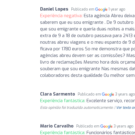
Daniel Lopes
Publicado em
1 year ago
Experiência negativa:
Esta agência Abreu deix
saberem que eu sou emigrante . De 9 outubro 
que sou emigrante e queria duas noites a mai
extra de 9 a 18 de outubro passava para 241
noutras abreu viagens e o meu espanto de 9 de
ficava por 1780 euros So me demonstra que p
agências abreu devem ser as comissões? Mas de
livro de reclamações Mesmo hora dois orçame
souberam que sou emigrante Nas mesmas dat
colaboradores desta qualidade Ou melhor sem
Clara Sarmento
Publicado em
3 years ag
Experiência fantástica:
Excelente serviço, rec
Esta opinião foi traduzida automaticamente. |
Ver texto o
Mario Carvalho
Publicado em
3 years ago
Experiência fantástica:
Funcionários fantástico