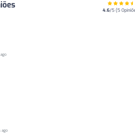
niões
4.6
/5 (5 Opiniõ
 ago
s ago