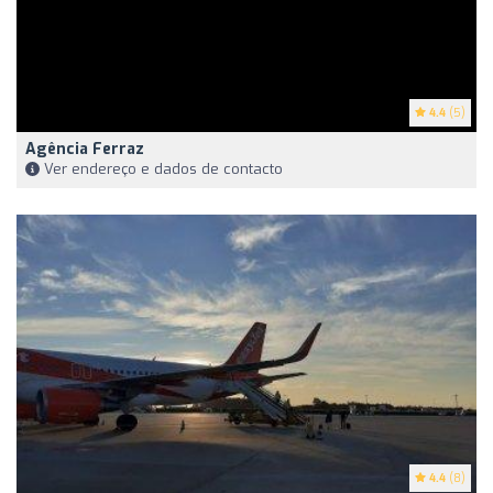
4.4
(5)
Agência Ferraz
Ver endereço e dados de contacto
4.4
(8)