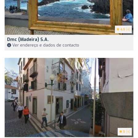
4.5
(4)
Dmc (Madeira) S.A.
Ver endereço e dados de contacto
5
(4)