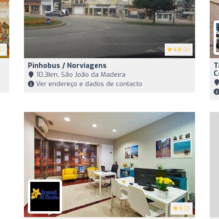
6)
4.8
(6)
Pinhobus / Norviagens
T
C
10,3km, São João da Madeira
Ver endereço e dados de contacto
5
(7)