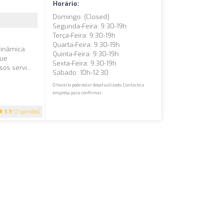
Horário:
Domingo: (closed)
Segunda-Feira: 9:30-19h
Terça-Feira: 9:30-19h
Quarta-Feira: 9:30-19h
dinâmica
Quinta-Feira: 9:30-19h
que
Sexta-Feira: 9:30-19h
s servi...
Sábado: 10h-12:30
O horário pode estar desatualizado. Contacte a
empresa para confirmar.
3.9
(7 opiniões)